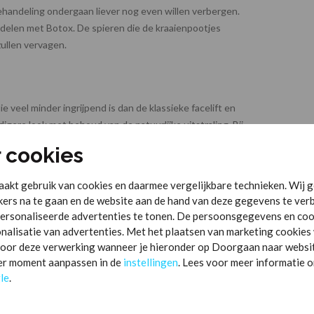
ehandeling ondergaan liever nog even willen verbergen.
delen met Botox. De spieren die de kraaienpootjes
ullen vervagen.
 veel minder ingrijpend is dan de klassieke facelift en
gere look met behoud van de natuurlijke uitstraling. Bij
odig wordt er gebruik gemaakt van fillers en/of Botox om
r cookies
gere en frissere uitstraling.
akt gebruik van cookies en daarmee vergelijkbare technieken. Wij g
ers na te gaan en de website aan de hand van deze gegevens te ver
ersonaliseerde advertenties te tonen. De persoonsgegevens en coo
nig zijn dat het een belemmering vormt. Met behulp van
onalisatie van advertenties. Met het plaatsen van marketing cooki
l gebruikt bij de oksels, maar kan in principe ook
or deze verwerking wanneer je hieronder op Doorgaan naar website k
 Het effect van de behandeling houdt zo’n 5 tot 12
der moment aanpassen in de
instellingen
. Lees voor meer informatie 
le
.
j ons lang voor een eerlijk advies tijdens een gratis en