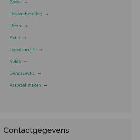
Botox
Huidverbetering
Fillers
Acne
Liquid facelift
Volite
Dermaceutic
Afspraak maken
Contactgegevens