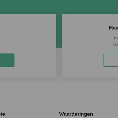
Maa
Be
Op 
pie
Waarderingen