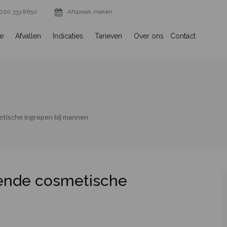
020 333 8650
Afspraak maken
ie
Afvallen
Indicaties
Tarieven
Over ons
Contact
etische ingrepen bij mannen
mende cosmetische