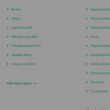
Botox
Huidverbete
Fillers
Mesotherap
Liquid facelift
Skinceutical
Wangen opvullen
Acne
Mondhoeken liften
Pigmentvle
Kaaklijn fillers
Ouderdomsv
Lippen opvullen
Volite (skin
Dermaceuti
Rosacea
Alle injectables
Couperose