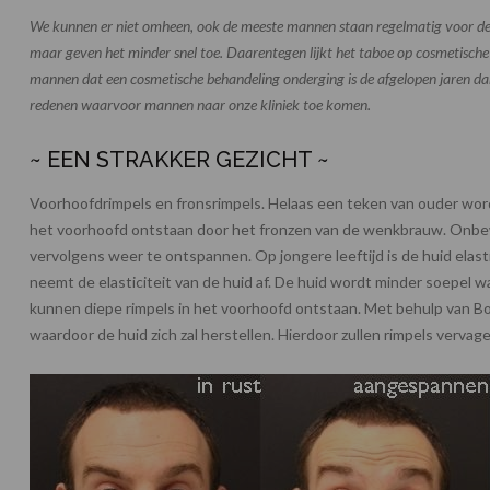
We kunnen er niet omheen, ook de meeste mannen staan regelmatig voor de spi
maar geven het minder snel toe. Daarentegen lijkt het taboe op cosmetisch
mannen dat een cosmetische behandeling onderging is de afgelopen jaren da
redenen waarvoor mannen naar onze kliniek toe komen.
~ EEN STRAKKER GEZICHT ~
Voorhoofdrimpels en fronsrimpels. Helaas een teken van ouder word
het voorhoofd ontstaan door het fronzen van de wenkbrauw. Onb
vervolgens weer te ontspannen. Op jongere leeftijd is de huid elast
neemt de elasticiteit van de huid af. De huid wordt minder soepel w
kunnen diepe rimpels in het voorhoofd ontstaan. Met behulp van B
waardoor de huid zich zal herstellen. Hierdoor zullen rimpels vervagen