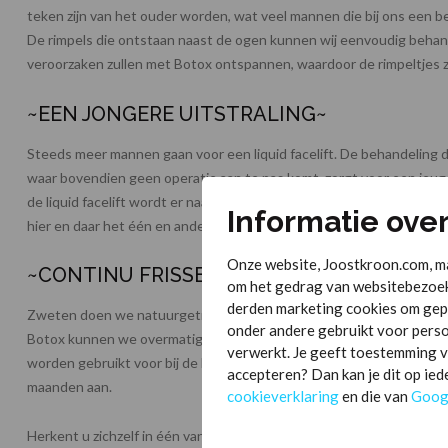
teken zijn van het ouder worden, wat veel mannen die bij ons een b
De rimpels die ontstaan naast de ogen kunnen wij eenvoudig behan
veroorzaken zullen met Botox ontspannen, waardoor de rimpeltjes z
~EEN JONGERE UITSTRALING~
Steeds meer mannen gaan voor een liquid facelift. De behandeling die
waar bovendien geen operatie aan te pas komt, zorgt voor een jeugdi
de liquid facelift wordt er naar het gehele gezicht gekeken. Waar n
Informatie ove
hier en daar het één en ander ‘op te knappen’. Het resultaat: een jon
Onze website, Joostkroon.com, ma
~CONTINU FRISSE EN SCHONE OKSELS~
om het gedrag van websitebezoek
derden marketing cookies om gep
Zweten doen we natuurgetrouw allemaal. Soms kan het echter zoda
onder andere gebruikt voor pers
Botox kunnen we overmatige transpiratie tegengaan. Het wordt voora
verwerkt. Je geeft toestemming vo
worden gebruikt voor bij de haargrens, de handpalmen en voetzolen.
accepteren? Dan kan je dit op ie
maanden aan.
cookieverklaring
en die van
Goog
Herkent u zichzelf in één van bovenstaande problemen? Kom gerust bi