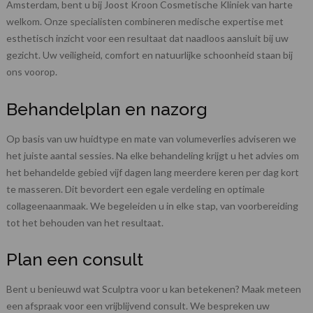
Lees voor meer informatie onze
privacy- en
Amsterdam, bent u bij Joost Kroon Cosmetische Kliniek van harte
cookieverklaring
en die van
Google
.
welkom. Onze specialisten combineren medische expertise met
esthetisch inzicht voor een resultaat dat naadloos aansluit bij uw
gezicht. Uw veiligheid, comfort en natuurlijke schoonheid staan bij
ons voorop.
Behandelplan en nazorg
Op basis van uw huidtype en mate van volumeverlies adviseren we
het juiste aantal sessies. Na elke behandeling krijgt u het advies om
het behandelde gebied vijf dagen lang meerdere keren per dag kort
te masseren. Dit bevordert een egale verdeling en optimale
collageenaanmaak. We begeleiden u in elke stap, van voorbereiding
tot het behouden van het resultaat.
Plan een consult
Bent u benieuwd wat Sculptra voor u kan betekenen? Maak meteen
een afspraak voor een vrijblijvend consult. We bespreken uw