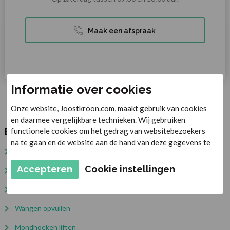
Maak een afspraak
Informatie over cookies
Onze website, Joostkroon.com, maakt gebruik van cookies
en daarmee vergelijkbare technieken. Wij gebruiken
functionele cookies om het gedrag van websitebezoekers
Behandelingen
na te gaan en de website aan de hand van deze gegevens te
Botox
verbeteren. Daarnaast plaatsen derden marketing cookies
om gepersonaliseerde advertenties te tonen. De
Accepteren
Cookie instellingen
Fillers
persoonsgegevens en cookies van de gebruikers worden
onder andere gebruikt voor personalisatie van
Liquid facelift
advertenties. Met het plaatsen van marketing cookies
Wangen opvullen
worden persoonsgegevens verwerkt. Je geeft toestemming
voor deze verwerking wanneer je hieronder op Doorgaan
Mondhoeken liften