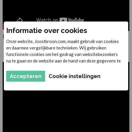
Informatie over cookies
HydraGlow Collagen Booster
Onze website, Joostkroon.com, maakt gebruik van cookies
en daarmee vergelijkbare technieken. Wij gebruiken
functionele cookies om het gedrag van websitebezoekers
na te gaan en de website aan de hand van deze gegevens te
verbeteren. Daarnaast plaatsen derden marketing cookies
om gepersonaliseerde advertenties te tonen. De
Accepteren
Cookie instellingen
persoonsgegevens en cookies van de gebruikers worden
onder andere gebruikt voor personalisatie van
advertenties. Met het plaatsen van marketing cookies
worden persoonsgegevens verwerkt. Je geeft toestemming
voor deze verwerking wanneer je hieronder op Doorgaan
naar website klikt. Wil je niet alle cookies accepteren? Dan
kan je dit op ieder moment aanpassen in de
instellingen
.
Lees voor meer informatie onze
privacy- en
cookieverklaring
en die van
Google
.