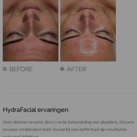
worden persoonsgegevens verwerkt. Je geeft toestemming
voor deze verwerking wanneer je hieronder op Doorgaan
naar website klikt. Wil je niet alle cookies accepteren? Dan
kan je dit op ieder moment aanpassen in de
instellingen
.
Lees voor meer informatie onze
privacy- en
cookieverklaring
en die van
Google
.
HydraFacial ervaringen
Veel cliënten ervaren direct na de behandeling een gladdere, frissere
en meer stralendere huid. Vooral bij een doffe huid zijn resultaten
vaak snel zichtbaar.