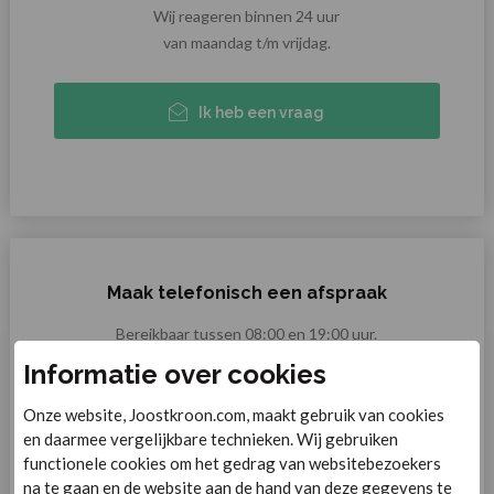
Wij reageren binnen 24 uur
van maandag t/m vrijdag.
Ik heb een vraag
Maak telefonisch een afspraak
Bereikbaar tussen 08:00 en 19:00 uur.
Op zaterdag tussen 09:30 en 16:00 uur.
Informatie over cookies
Onze website, Joostkroon.com, maakt gebruik van cookies
Maak een afspraak
en daarmee vergelijkbare technieken. Wij gebruiken
functionele cookies om het gedrag van websitebezoekers
na te gaan en de website aan de hand van deze gegevens te