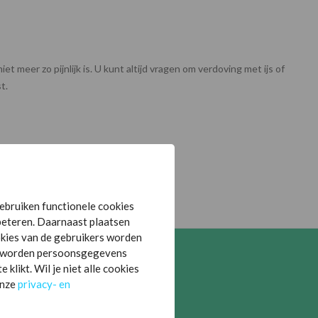
 meer zo pijnlijk is. U kunt altijd vragen om verdoving met ijs of
t.
ebruiken functionele cookies
beteren. Daarnaast plaatsen
kies van de gebruikers worden
es worden persoonsgegevens
likt. Wil je niet alle cookies
e
onze
privacy- en