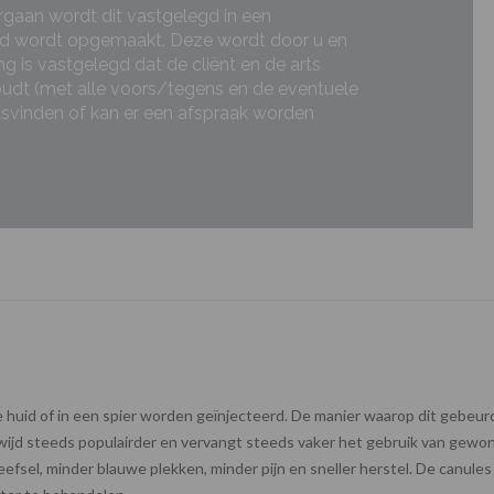
rgaan wordt dit vastgelegd in een
ud wordt opgemaakt. Deze wordt door u en
 is vastgelegd dat de cliënt en de arts
udt (met alle voors/tegens en de eventuele
aatsvinden of kan er een afspraak worden
e huid of in een spier worden geïnjecteerd. De manier waarop dit gebeurd
wijd steeds populairder en vervangt steeds vaker het gebruik van gewo
fsel, minder blauwe plekken, minder pijn en sneller herstel. De canules 