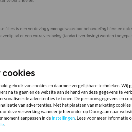
eter te behandelen.
ste fillers is een verdoving gemengd waardoor behandeling hiermee ook niet
ovenlip zal er een extra verdoving (tandartsverdoving) worden toegepas
r cookies
akt gebruik van cookies en daarmee vergelijkbare technieken. Wij g
ers na te gaan en de website aan de hand van deze gegevens te ver
ersonaliseerde advertenties te tonen. De persoonsgegevens en coo
onalisatie van advertenties. Met het plaatsen van marketing cooki
or deze verwerking wanneer je hieronder op Doorgaan naar website k
Neem contact op met d
der moment aanpassen in de
instellingen
. Lees voor meer informatie 
le
.