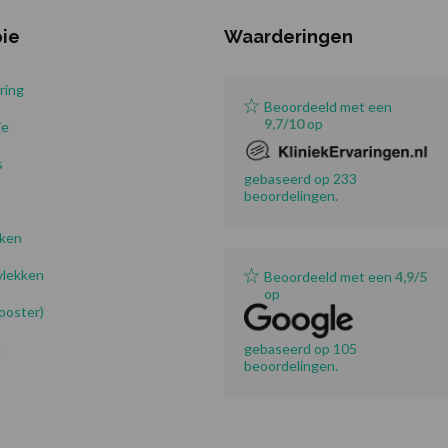
pie
Waarderingen
ring
Beoordeeld met een
9,7/10
op
ie
s
gebaseerd op 233
beoordelingen.
kken
lekken
Beoordeeld met een
4,9/5
op
booster)
c
gebaseerd op 105
beoordelingen.