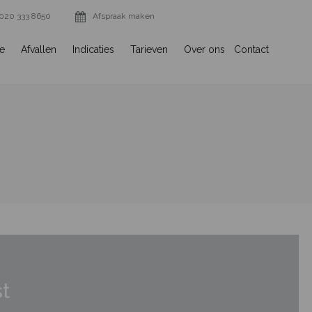
020 333 8650
Afspraak maken
ie
Afvallen
Indicaties
Tarieven
Over ons
Contact
t