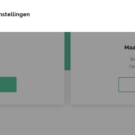
Joost Kroon Kliniek
nstellingen
Maa
Be
Op 