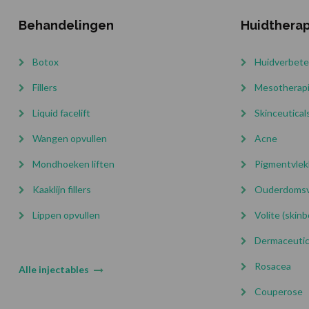
Behandelingen
Huidthera
Botox
Huidverbete
Fillers
Mesotherap
Liquid facelift
Skinceutical
Wangen opvullen
Acne
Mondhoeken liften
Pigmentvle
Kaaklijn fillers
Ouderdomsv
Lippen opvullen
Volite (skin
Dermaceuti
Rosacea
Alle injectables
Couperose