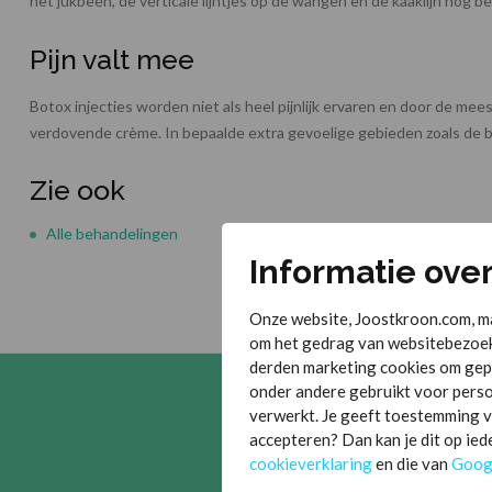
het jukbeen, de verticale lijntjes op de wangen en de kaaklijn nog b
Pijn valt mee
Botox injecties worden niet als heel pijnlijk ervaren en door de mee
verdovende crème. In bepaalde extra gevoelige gebieden zoals de b
Zie ook
Alle behandelingen
Informatie ove
Onze website, Joostkroon.com, ma
om het gedrag van websitebezoek
derden marketing cookies om gep
onder andere gebruikt voor pers
verwerkt. Je geeft toestemming vo
accepteren? Dan kan je dit op ie
cookieverklaring
en die van
Goog