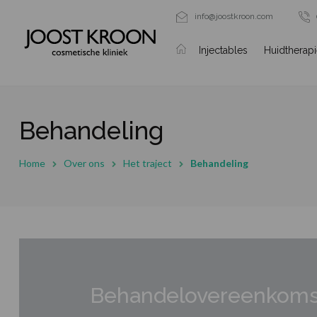
info@joostkroon.com
Injectables
Huidtherap
Behandeling
Home
Over ons
Het traject
Behandeling
Behandelovereenkoms